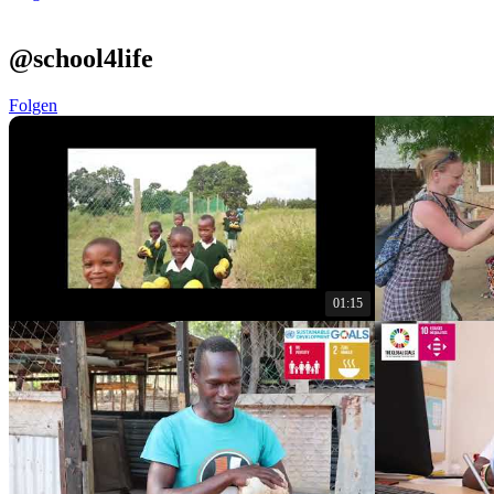
@school4life
Folgen
01:15