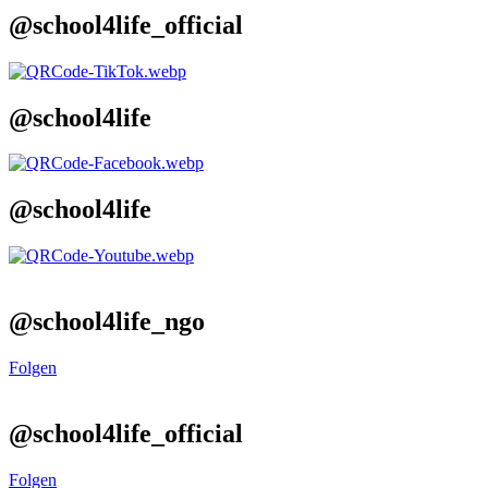
@school4life_official
@school4life
@school4life
@school4life_ngo
Folgen
@school4life_official
Folgen