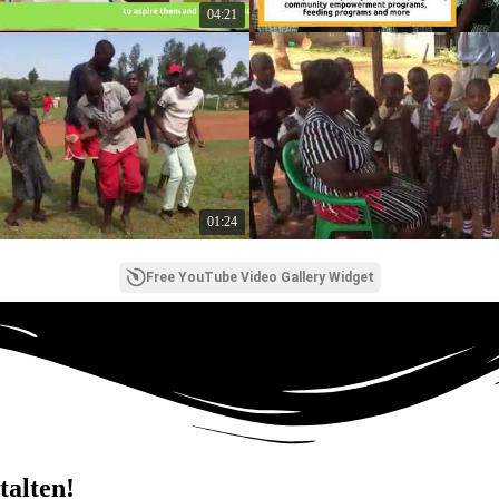
04:21
01:24
Free YouTube Video Gallery Widget
talten!