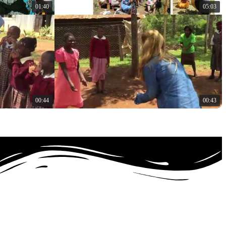
01:40
05:03
00:44
00:43