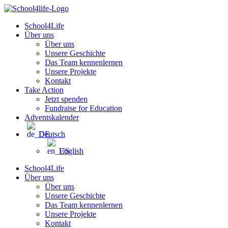
Zum
Inhalt
School4Life
wechseln
Über uns
Über uns
Unsere Geschichte
Das Team kennenlernen
Unsere Projekte
Kontakt
Take Action
Jetzt spenden
Fundraise for Education
Adventskalender
Deutsch
English
School4Life
Über uns
Über uns
Unsere Geschichte
Das Team kennenlernen
Unsere Projekte
Kontakt